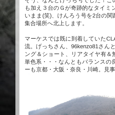
そう、なんとげっち号でした！この大山
も加え３台のＧが奇跡的なタイミ
いまま(笑)、けんろう号を2台の
集合場所へ北上します。
マーケスでは既に到着していたCLAS
流。げっちさん、96kenzo81
ング＆ショート、リアタイヤ有＆無、
単色系・・・なんともバランスの
ーも京都・大阪・奈良・川崎。見