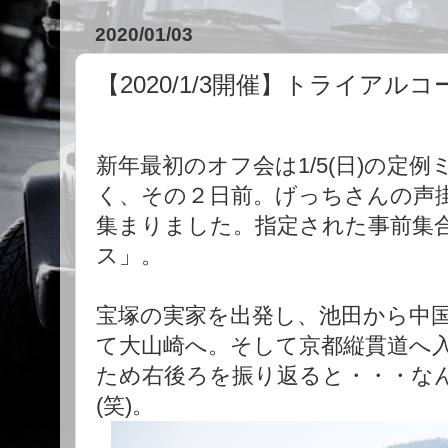
2020/01/03
【2020/1/3開催】トライアル
新年最初のオフ会は1/5(日)の定
く、その２日前。げっちさんの声
集まりました。指定された事前集合
ス」。
宝塚の実家を出発し、池田から中
て大山崎へ。そして京都縦貫道へ
ため右後ろを振り返ると・・・なん
(笑)。