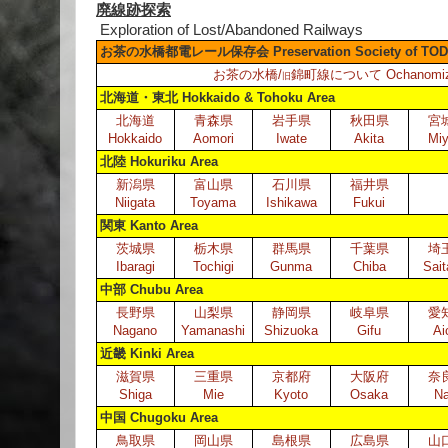
廃線跡探索
Exploration of Lost/Abandoned Railways
お茶の水橋都電レール保存会 Preservation Society of TODEN R
お茶の水橋/
錦町線について Ochanomizu Bri
旧
北海道・東北 Hokkaido & Tohoku Area
北海道
青森県
岩手県
秋田県
宮
Hokkaido
Aomori
Iwate
Akita
Miy
北陸 Hokuriku Area
新潟県
富山県
石川県
福井県
Niigata
Toyama
Ishikawa
Fukui
関東 Kanto Area
茨城県
栃木県
群馬県
千葉県
埼
Ibaragi
Tochigi
Gunma
Chiba
Sai
中部 Chubu Area
長野県
山梨県
静岡県
岐阜県
愛
Nagano
Yamanashi
Shizuoka
Gifu
Ai
近畿 Kinki Area
滋賀県
三重県
京都府
大阪府
奈
Shiga
Mie
Kyoto
Osaka
Na
中国 Chugoku Area
鳥取県
岡山県
島根県
広島県
山