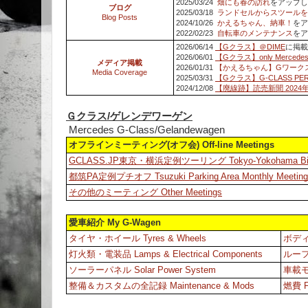
2025/03/24
畑にも春の訪れ
をアップ
ブログ
2025/03/18
ランドセルからスツールを
Blog Posts
2024/10/26
かえるちゃん、納車！
をア
2022/02/23
自転車のメンテナンス
をア
2026/06/14
【Gクラス】＠DIME
に掲載
2026/06/01
【Gクラス】only Mercede
メディア掲載
2026/01/31
【かえるちゃん】Gワークス
Media Coverage
2025/03/31
【Gクラス】G-CLASS PERF
2024/12/08
【廃線跡】読売新聞 2024年
Ｇクラス/ゲレンデワーゲン
Mercedes G-Class/Gelandewagen
オフラインミーティング(オフ会) Off-line Meetings
GCLASS.JP東京・横浜定例ツーリング Tokyo-Yokohama Bi-mon
都筑PA定例プチオフ Tsuzuki Parking Area Monthly Meeting
その他のミーティング Other Meetings
愛車紹介 My G-Wagen
タイヤ・ホイール Tyres & Wheels
ボディ
灯火類・電装品 Lamps & Electrical Components
ルーフラ
ソーラーパネル Solar Power System
車載モビ
整備＆カスタムの全記録 Maintenance & Mods
燃費 Fu