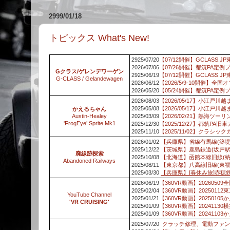
2999/01/18
トピックス What's New!
2925/07/20
【07/12開催】GCLASS
2026/07/06
【07/26開催】都筑PA定
Gクラス/ゲレンデワーゲン
2925/06/19
【07/12開催】GCLASS
G-CLASS / Gelandewagen
2026/06/12
【2026/5/9-10開催】全
2026/05/20
【05/24開催】都筑PA定
2026/08/03
【2026/05/17】小江
2025/05/08
【2026/05/17】小江
かえるちゃん
Austin-Healey
2025/03/09
【2026/02/21】熱海ツーリ
'FrogEye’ Sprite Mk1
2025/12/30
【2025/12/27】都筑PA旧
2025/11/10
【2025/11/02】クラシ
2026/01/02
【兵庫県】省線有馬線(築堤
2025/12/22
【茨城県】鹿島鉄道(坂戸駅
廃線跡探索
2025/10/08
【北海道】函館本線旧線(
Abandoned Railways
2025/08/11
【東京都】八高線旧線(東福
2025/03/30
【兵庫県】[春休み旅]赤穂
2026/06/19
【360VR動画】2026050
2025/02/04
【360VR動画】202501
YouTube Channel
2025/01/21
【360VR動画】202501
'VR CRUISING'
2025/01/09
【360VR動画】2024113
2025/01/09
【360VR動画】202411
2025/07/20
クラッチ修理、電動ファン