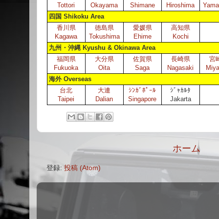
Tottori
Okayama
Shimane
Hiroshima
Yama
四国 Shikoku Area
香川県
徳島県
愛媛県
高知県
Kagawa
Tokushima
Ehime
Kochi
九州・沖縄 Kyushu & Okinawa Area
福岡県
大分県
佐賀県
長崎県
宮
Fukuoka
Oita
Saga
Nagasaki
Miya
海外 Overseas
台北
大連
ｼﾝｶﾞﾎﾟｰﾙ
ｼﾞｬｶﾙﾀ
Taipei
Dalian
Singapore
Jakarta
ホーム
登録:
投稿 (Atom)