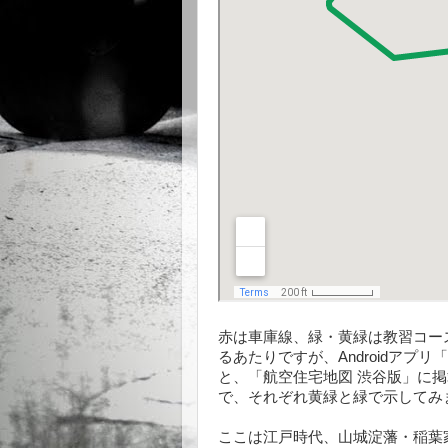
赤は車庫線、緑・黄緑は教習コー
るあたりですが、Androidア
と、「航空住宅地図 渋谷版」に掲載
で、それぞれ黄緑と緑で示してみ
ここは江戸時代、山城淀藩・稲葉