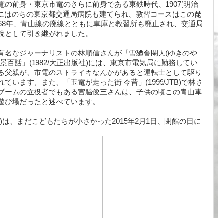
の前身・東京市電のさらに前身である東鉄時代、1907(明治
りにはのちの東京都交通局病院も建てられ、教習コースはこの琵
968年、青山線の廃線とともに車庫と教習所も廃止され、交通局
院として引き継がれました。
有名なジャーナリストの林順信さんが「雪廼舎閑人(ゆきのや
景百話」(1982/大正出版社)には、東京市電気局に勤務してい
る父親が、市電のストライキなんかがあると運転士として駆り
います。また、「玉電が走った街 今昔」(1999/JTB)で林さ
ブームの立役者でもある宮脇俊三さんは、子供の頃この青山車
遊び場だったと述べています。
)は、まだこどもたちが小さかった2015年2月1日、閉館の日に