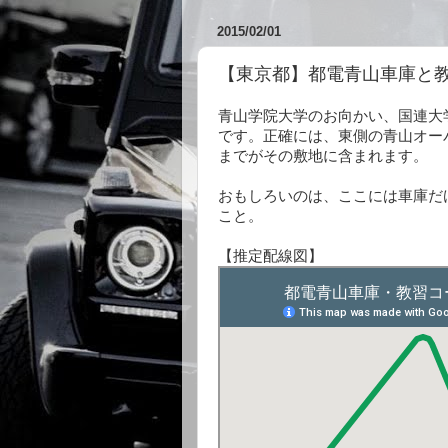
2015/02/01
【東京都】都電青山車庫と
青山学院大学のお向かい、国連大
です。正確には、東側の青山オー
までがその敷地に含まれます。
おもしろいのは、ここには車庫だ
こと。
【推定配線図】