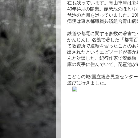
在も残っています。青山車庫は都電
40年)4月の開業。琵琶池のほと
琶池の周囲を巡っていました。1
病院は東京都職員共済組合青山病
鉄道や都電に関する多数の著書で
かんじん)」名義で著した「都電百
て教習所で運転を習ったことのあ
出されたというエピソードが書かれて
んと対談した、紀行作家で廃線跡
庫の裏手に住んでいて、琵琶池が
こどもの城(国立総合児童センター
遊びに行きました。