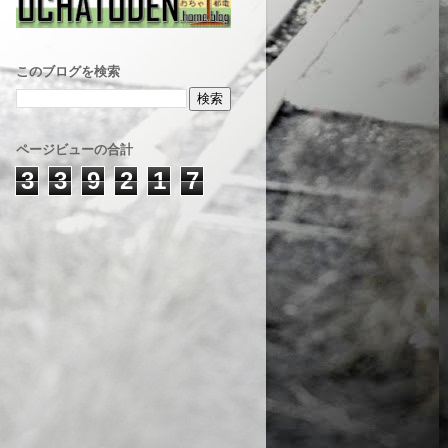
このブログを検索
ページビューの合計
3
3
9
2
1
7