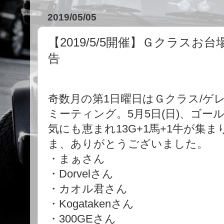
2019/05/05
【2019/5/5開催】Ｇクラス
告
奇数月の第1日曜日はＧクラス/ゲ
ミーティング。5月5日(日)、ゴ
気にも恵まれ13G+1馬+1牛が集
ま、ありがとうございました。
・まぁさん
・Dorvelさん
・カオル君さん
・Kogatakenさん
・300GEさん