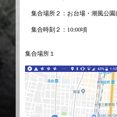
集合場所２：お台場・潮風公園
集合時刻２：10:00頃
集合場所１