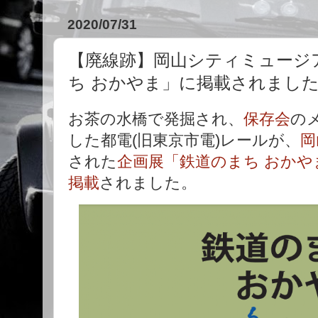
2020/07/31
【廃線跡】岡山シティミュージ
ち おかやま」に掲載されまし
お茶の水橋で発掘され、
保存会
の
した都電(旧東京市電)レールが、
岡
された
企画展「鉄道のまち おかや
掲載
されました。