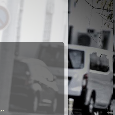
ger
.