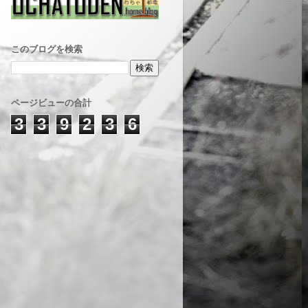
このブログを検索
ページビューの合計
3
3
9
2
3
6