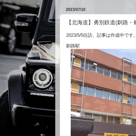
2023/07/10
【北海道】勇別鉄道(釧路・
2023/5/5往訪。記事は作成中です
釧路駅