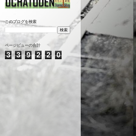
このブログを検索
ページビューの合計
3
3
9
2
2
0