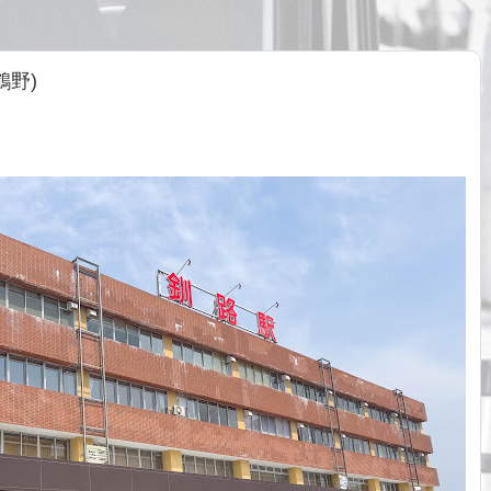
鶴野)
。