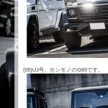
(05)UJ号。ホンモノのG65です。