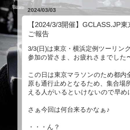
2024/03/03
【2024/3/3開催】GCLASS
ご報告
3/3(日)は東京・横浜定例ツーリン
参加の皆さま、お疲れさまでした
この日は東京マラソンのため都内
原も通行止めとなるため、集合場
える人がいるといけないので早め
さぁ今回は何台来るかなぁ♪
・・・ん？