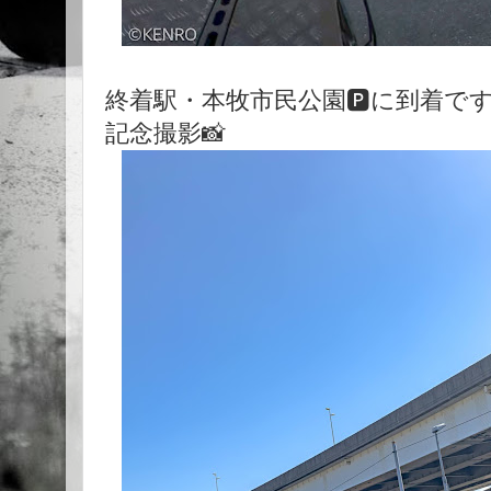
終着駅・本牧市民公園🅿️に到着で
記念撮影📸