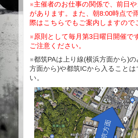
※主催者のお仕事の関係で、前日
があります。また、朝8:00時点
際はこちらでもご案内しますので
※原則として毎月第3
日曜日開催で
ご注意ください。
※都筑PAは上り線(横浜方面から)
方面から)や都筑ICから入ること
い。