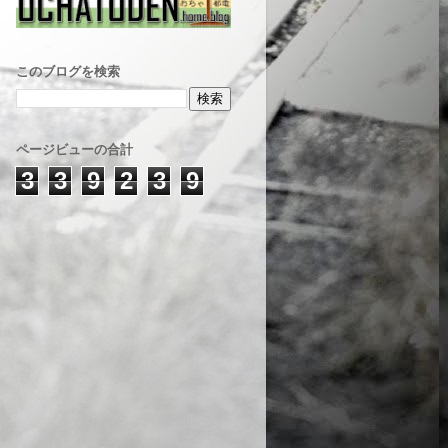
このブログを検索
ページビューの合計
3
3
9
2
3
9