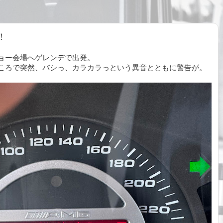
！
ョー会場へゲレンデで出発。
ころで突然、バシっ、カラカラっという異音とともに警告が。