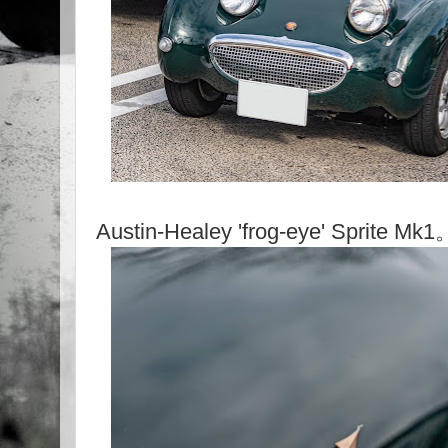
Austin-Healey 'frog-eye' Sprite Mk1