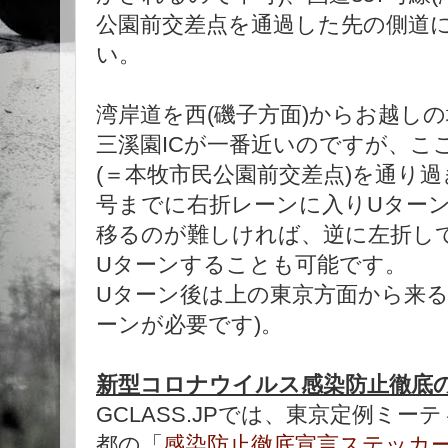
公園前交差点を通過した先の側道
い。
湾岸道を西(磯子方面)からお越し
三溪園ICが一番近いのですが、こ
(＝本牧市民公園前交差点)を通り
号までに右折レーンに入りUター
移るのが難しければ、逆に左折し
Uターンすることも可能です。
Uターン後は上の東京方面から来る
ーンが必要です)。
新型コロナウイルス感染防止徹底
GCLASS.JPでは、東京定例ミ
都の「
感染防止徹底宣言ステッカ