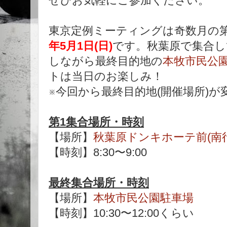
ぜひお気軽にご参加ください。
東京定例ミーティングは奇数月の第
年5月1日(日)
です。秋葉原で集合し
しながら
最終目的地の
本牧市民公
トは当日のお楽しみ！
※今回から最終目的地(開催場所)が
第1集合場所・時刻
【場所】
秋葉原ドンキホーテ前(南
【時刻】8:30〜9:00
最終集合場所・時刻
【場所】
本牧市民公園駐車場
【時刻】10:30〜12:00くらい