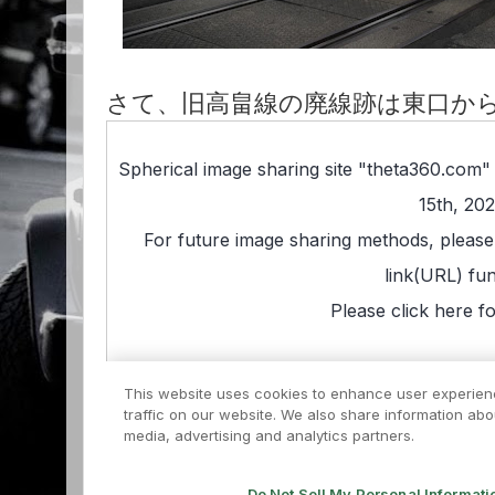
さて、旧高畠線の廃線跡は東口か