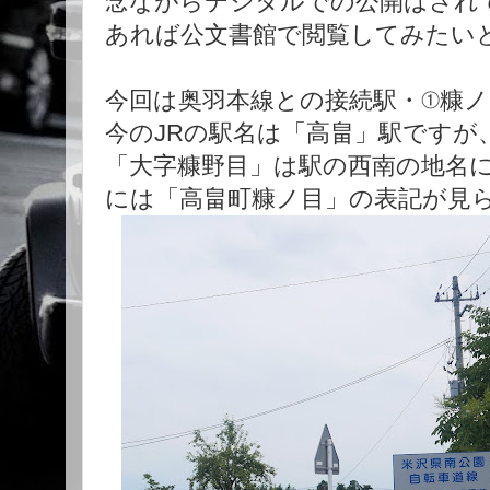
念ながらデジタルでの公開はされ
あれば公文書館で閲覧してみたい
今回は奥羽本線との接続駅・①糠
今のJRの駅名は「高畠」駅ですが
「大字糠野目」は駅の西南の地名
には「高畠町糠ノ目」の表記が見