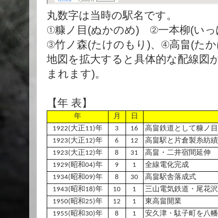
丸数字は当時の駅名です。
①糠ノ目(ぬかのめ) ②一本柳(い
③竹ノ森(たけのもり)、④高畠(たか
地図を拡大すると具体的な配線図が
まれます)。
【年 表】
年
月
日
1922(大正11)年
3
16
高畠鉄道として糠ノ目
1923(大正12)年
6
12
高畠駅と片倉製糸紡績
1923(大正12)年
8
31
高畠・二井宿間延伸
1929(昭和04)年
9
1
全線電化完成
1934(昭和09)年
8
30
高畠駅舎落成式
1943(昭和18)年
10
1
三山電気鉄道・尾花沢
1950(昭和25)年
12
1
東高畠開業
1955(昭和30)年
8
1
安久津・駄子町を八幡