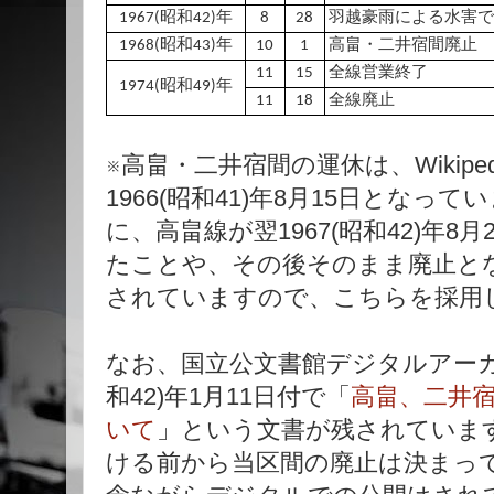
1967(昭和42)年
8
28
羽越豪雨による水害で
1968(昭和43)年
10
1
高畠・二井宿間廃止
11
15
全線営業終了
1974(昭和49)年
11
18
全線廃止
※高畠・二井宿間の運休は、Wikip
1966(昭和41)年8月15日となって
に、高畠線が翌1967(昭和42)年
たことや、その後そのまま廃止と
されていますので、こちらを採用
なお、国立公文書館デジタルアーカ
和42)年1月11日付で「
高畠、二井
いて
」という文書が残されていま
ける前から当区間の廃止は決まっ