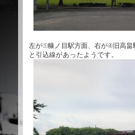
左が①糠ノ目駅方面、右が④旧高畠
と引込線があったようです。