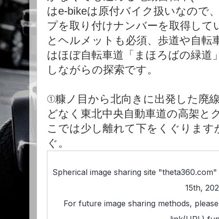
はe-bikeは原付バイク扱いなの
プを取り付けナンバーを取得して
とヘルメットも必須、歩道や自転
はほぼ自転車道「まほろばの緑道
しながらの探索です。
①糠ノ目から北向きに出発した廃
どなく東北中央自動車道の高架と
こでは少し離れて下をくぐります
ぐ。